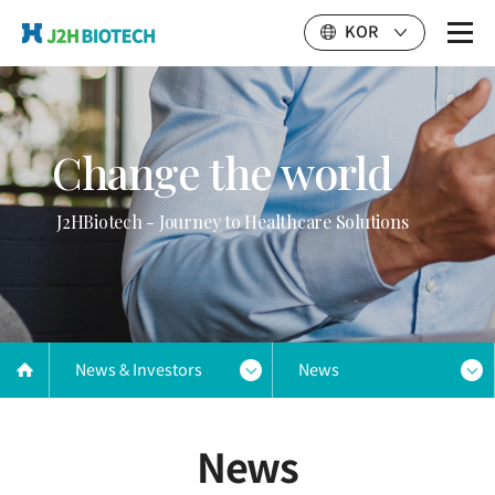
KOR
Change the world
J2HBiotech - Journey to Healthcare Solutions
News & Investors
News
News