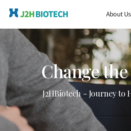
About Us
Change the
J2HBiotech - Journey to 