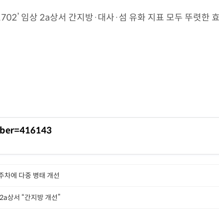
1702’ 임상 2a상서 간지방·대사·섬 유화 지표 모두 뚜렷한 
mber=416143
2주차에 다중 병태 개선
 2a상서 “간지방 개선”